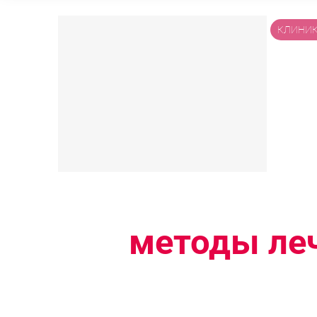
КЛИНИ
Преодолей 
используя
методы ле