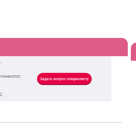
:
-гинеколог,
Задать вопрос специалисту
22