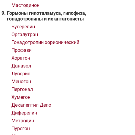
Мастодинон
Гормоны гипоталамуса, гипофиза,
гонадотропины и их антагонисты
Бусерелин
Оргалутран
Гонадотропин хорионический
Профази
Хорагон
Даназол
Луверис
Меногон
Пергонал
Хумегон
Декапептил Депо
Диферелин
Метродин
Пурегон