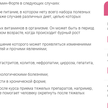
ин-Форте в следующих случаях:
е питание, в котором нету всего набора полезных
аже случаев различных диет, целью которых
х витаминов в организме. Он может быть в период
вом возрасте, когда происходит бурный рост
ушение которого может проявляться изменениями
тей и прочими явлениями;
астритов, колитов, нефропатии, цирроза, гепатита,
кологическими болезнями;
сти в хронической форме;
осле курса приема тяжелых препаратов, например,
 помогает человеку окрепнуть после тяжелых