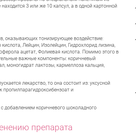
аходится 3 или же 10 капсул, а в одной картонной
тв, оказывающих тонизирующее воздействие:
 кислота, Лейцин, Изолейцин, Гидрохлорид лизина,
оферола ацетат, Фолиевая кислота. Помимо этого в
тельные важные компоненты: коричневый
л, моногидрат лактозы, кармеллоза кальция,
ускается лекарство, то она состоит из: уксусной
как пропилпарагидроксибензоат и
о с добавлением коричневого шоколадного
енению препарата