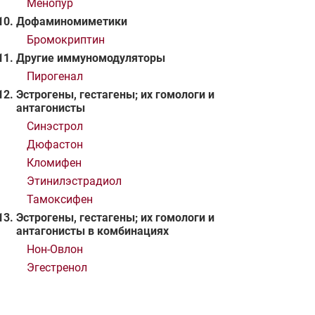
Менопур
Дофаминомиметики
Бромокриптин
Другие иммуномодуляторы
Пирогенал
Эстрогены, гестагены; их гомологи и
антагонисты
Синэстрол
Дюфастон
Кломифен
Этинилэстрадиол
Тамоксифен
Эстрогены, гестагены; их гомологи и
антагонисты в комбинациях
Нон-Oвлон
Эгестренол