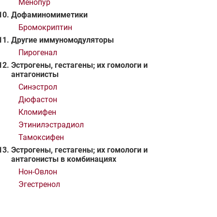
Менопур
Дофаминомиметики
Бромокриптин
Другие иммуномодуляторы
Пирогенал
Эстрогены, гестагены; их гомологи и
антагонисты
Синэстрол
Дюфастон
Кломифен
Этинилэстрадиол
Тамоксифен
Эстрогены, гестагены; их гомологи и
антагонисты в комбинациях
Нон-Oвлон
Эгестренол