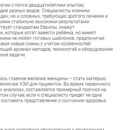
огии с почти двадцатилетним опытом,
дия разных видов. Специалисты клиники
дач, но и сложных, требующих долгого лечения и
воими стабильно высокими результатами.
ствует стандартам Европы, окажут
 которые хотят завести ребёнка, но имеют
инике не любят готовых шаблонов, предпочитая
ывая новые схемы с учетом особенностей
ющий арсенал методов, технологий и оборудования
ные задачи.
лось главное желание женщины – стать матерью.
 включая УЗИ для пациенток. Во время первичного
 анализах, составляется примерный прогноз на
том случае, если к специалисту придет не одна
 составить представление о состоянии здоровья
ов ждет подробное обследование с проведением