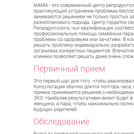
МАМА - это современный центр репродуктол
практикующий устранение проблемы беспло
занимаются решением не только простых за
разнопланового подхода. Центр гордится с
Репродуктологи, чья квалификация соответ
профессиональную помощь семейным парам,
проблемы со здоровьем или зачатием. В кл
решать проблему индивидуально, разрабат
организма конкретных пациентов. Впечатля
клиники позволяет решать даже очень слож
Первичный прием
Это первый шаг для того. чтобы реализова
Консультация обычно длится полтора часа,
приема принимается решение о необходимых
ЭКО. Наиболее результативен визит будет в 
женщина, а пара, чтобы максимально полно
будущих родителей.
Обследование
Вслед за первичной консультацией пациент