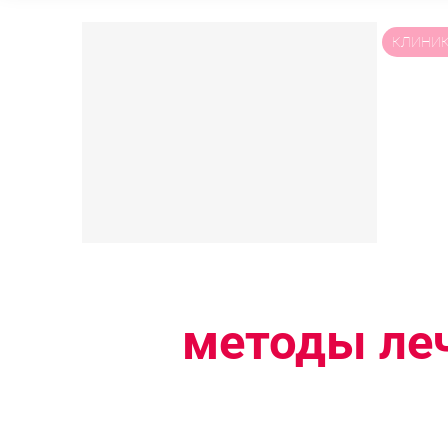
КЛИНИ
Преодолей 
используя
методы ле