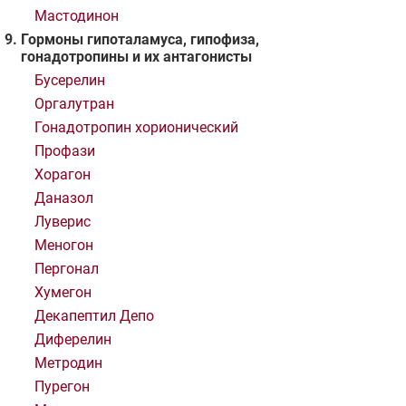
Мастодинон
Гормоны гипоталамуса, гипофиза,
гонадотропины и их антагонисты
Бусерелин
Оргалутран
Гонадотропин хорионический
Профази
Хорагон
Даназол
Луверис
Меногон
Пергонал
Хумегон
Декапептил Депо
Диферелин
Метродин
Пурегон